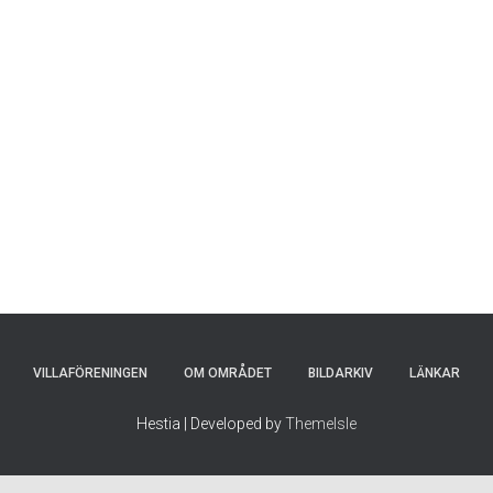
VILLAFÖRENINGEN
OM OMRÅDET
BILDARKIV
LÄNKAR
Hestia | Developed by
ThemeIsle