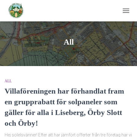
TOGG
NAVIG
All
ALL
Villaföreningen har förhandlat fram
en grupprabatt för solpaneler som
gäller för alla i Liseberg, Örby Slott
och Örby!
Hej solelsvänner! Efter att har jämfört offerter från tre företag har vi