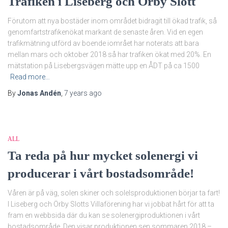
Trafiken i Liseberg och Örby Slott
Förutom att nya bostäder inom området bidragit till ökad trafik, så
genomfartstrafikenökat markant de senaste åren. Vid en egen
trafikmätning utförd av boende iområet har noterats att bara
mellan mars och oktober 2018 så har trafiken ökat med 20%. En
mätstation på Lisebergsvägen mätte upp en ÅDT på ca 1500
Read more…
By
Jonas Andén
,
7 years
ago
ALL
Ta reda på hur mycket solenergi vi
producerar i vårt bostadsområde!
Våren är på väg, solen skiner och solelsproduktionen börjar ta fart!
I Liseberg och Örby Slotts Villaförening har vi jobbat hårt för att ta
fram en webbsida där du kan se solenergiproduktionen i vårt
bostadsområde. Den visar produktionen sen sommaren 2018 –