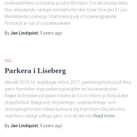
kostnadeffektiv och bidrar positivt till miljön. För att utnyttja detta
fina erbjudande, vänligen kontakta Norden Solar före den 31 juni.
Meddelande Lisebergs Villaförening val of solenergipaketer
Protokoll av val of solcellerpaketer
By
Jan Lindquist
,
9 years
ago
ALL
Parkera i Liseberg
Aktuellt 2015-16: städdagar införs 2017: parkeringsförbud på flera
gator framtiden: inga parkeringsavgifter enl nuvarande plan…..
Regler Är bredden på gatan mindre än 5,5 m införs i p-förbud eller
stoppförbud. Bakgrund: Utrycknings-, sophämtnings- och
snöröjningsfordon måste kunna ta sig fram Inom Stockholms
stad finns väldigt många gator och att det inte
Read more…
By
Jan Lindquist
,
9 years
ago