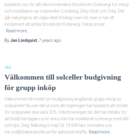
bestämt oss för att rekommendera Stockholm Solenergi för inköp
och installation av solpaneler i Liseberg, Örby Slott och Örby. Det
går naturligtvis att välja vilket företag man vill, men vi har ett
incitament att anlita StockholmSolenergi. Deras priser
Read more…
By
Jan Lindquist
,
7 years
ago
ALL
Välkommen till solceller budgivning
för grupp inköp
Välkommen till mötet om budgivning angående grupp inköp av
solpaneler! Nu ser det ut som att regeringen har bestämt att stödet
för solpaneler ska vara 20%. Villaföreningen tar det här initiativ för
att bistå hemägare som ännu inte har installerat solenergi med råd
och tips. Dag: Måndag 6 majTid: 19.00Plats: kontakta oss
via sol@lisebergsvilla.se för adressen Kaffe,
Read more…