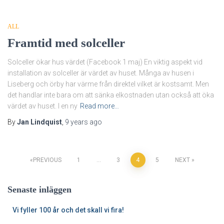
ALL
Framtid med solceller
Solceller ökar hus värdet (Facebook 1 maj) En viktig aspekt vid
installation av solceller är värdet av huset. Många av husen i
Liseberg och örby har värme från direktel vilket är kostsamt. Men
det handlar inte bara om att sänka elkostnaden utan också att öka
värdet av huset. I en ny
Read more…
By
Jan Lindquist
,
9 years
ago
Posts
PREVIOUS
1
…
3
4
5
NEXT
navigation
Senaste inläggen
Vi fyller 100 år och det skall vi fira!