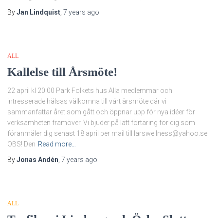
By
Jan Lindquist
,
7 years
ago
ALL
Kallelse till Årsmöte!
22 april kl 20.00 Park Folkets hus Alla medlemmar och
intresserade hälsas välkomna till vårt årsmöte där vi
sammanfattar året som gått och öppnar upp för nya idéer för
verksamheten framöver. Vi bjuder på lätt förtäring för dig som
föranmäler dig senast 18 april per mail till larswellness@yahoo.se
OBS! Den
Read more…
By
Jonas Andén
,
7 years
ago
ALL