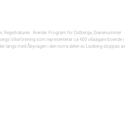
r, Registraturen Ärende: Program för Östberga, Diarienummer
rgs Villaförening som representerar ca 400 villaägare boende i
äder längs med Åbyvägen i den norra delen av Liseberg stoppas av