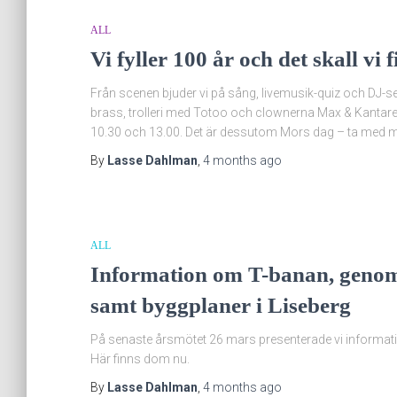
ALL
Vi fyller 100 år och det skall vi f
Från scenen bjuder vi på sång, livemusik-quiz och DJ
brass, trolleri med Totoo och clownerna Max & Kantarell
10.30 och 13.00. Det är dessutom Mors dag – ta med
By
Lasse Dahlman
,
4 months
ago
ALL
Information om T-banan, genomf
samt byggplaner i Liseberg
På senaste årsmötet 26 mars presenterade vi informat
Här finns dom nu.
By
Lasse Dahlman
,
4 months
ago