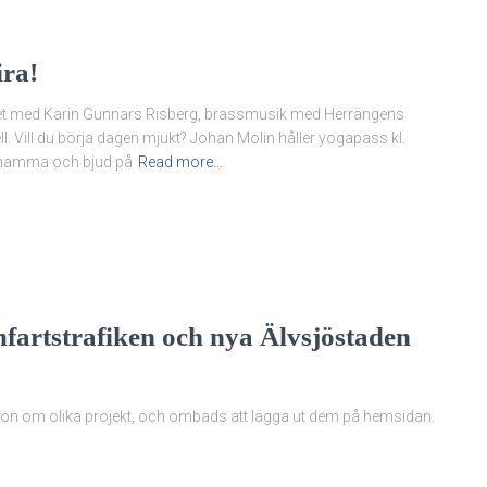
ira!
-set med Karin Gunnars Risberg, brassmusik med Herrängens
. Vill du börja dagen mjukt? Johan Molin håller yogapass kl.
 mamma och bjud på
Read more…
artstrafiken och nya Älvsjöstaden
ion om olika projekt, och ombads att lägga ut dem på hemsidan.