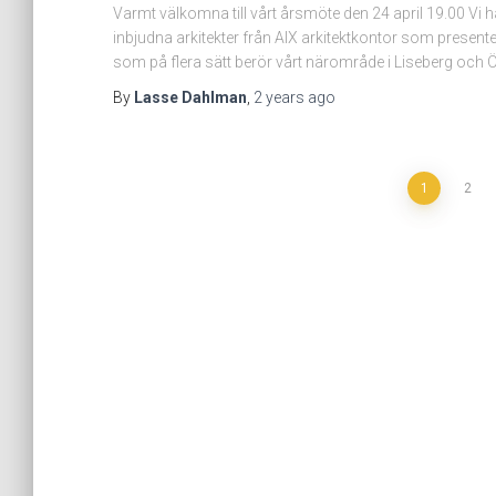
Varmt välkomna till vårt årsmöte den 24 april 19.00 Vi h
inbjudna arkitekter från AIX arkitektkontor som presente
som på flera sätt berör vårt närområde i Liseberg och 
By
Lasse Dahlman
,
2 years
ago
Posts
1
2
navigation