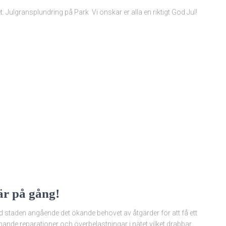
et. Julgransplundring på Park Vi önskar er alla en riktigt God Jul!
är på gång!
d staden angående det ökande behovet av åtgärder för att få ett
mande reparationer och överbelastningar i nätet vilket drabbar