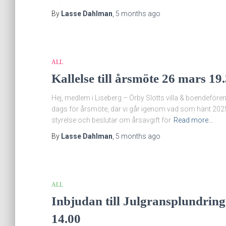
By
Lasse Dahlman
,
5 months
ago
ALL
Kallelse till årsmöte 26 mars 19
Hej, medlem i Liseberg – Örby Slotts villa & boendeföre
dags för årsmöte, där vi går igenom vad som hänt 2025,
styrelse och beslutar om årsavgift för
Read more…
By
Lasse Dahlman
,
5 months
ago
ALL
Inbjudan till Julgransplundring
14.00