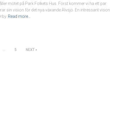
åller mötet på Park Folkets Hus. Först kommer vi ha ett par
rar sin vision för det nya växande Älvsjö. En intressant vison
Örby
Read more…
…
5
NEXT