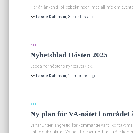
Här är länken till biljettbokningen, med all info om event
By
Lasse Dahlman
,
8 months
ago
ALL
Nyhetsblad Hösten 2025
Ladda ner höstens nyhetsutskick!
By
Lasse Dahlman
,
10 months
ago
ALL
Ny plan för VA-nätet i området 
Vi har under längre tid återkommande varit i kontakt me
bättre och säkrare VA-nät i Liseberg. Vi har nu återkom