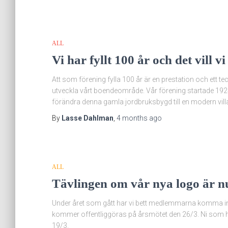
ALL
Vi har fyllt 100 år och det vill v
Att som förening fylla 100 år är en prestation och ett 
utveckla vårt boendeområde. Vår förening startade 192
förändra denna gamla jordbruksbygd till en modern vi
By
Lasse Dahlman
,
4 months
ago
ALL
Tävlingen om vår nya logo är nu
Under året som gått har vi bett medlemmarna komma in 
kommer offentliggöras på årsmötet den 26/3. Ni som ha
19/3.