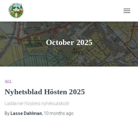
TOGG
NAVIG
October 2025
ALL
Nyhetsblad Hösten 2025
Ladda ner höstens nyhetsutskick!
By
Lasse Dahlman
,
10 months
ago