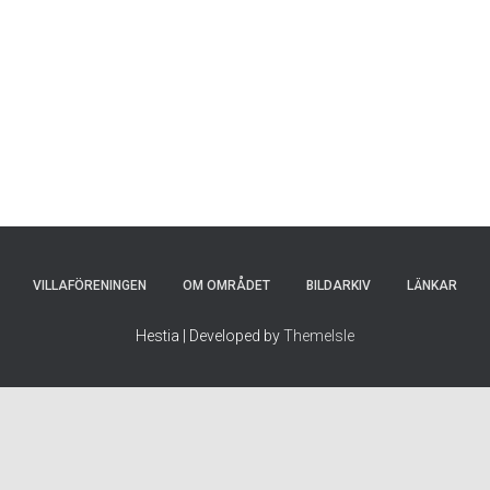
VILLAFÖRENINGEN
OM OMRÅDET
BILDARKIV
LÄNKAR
Hestia | Developed by
ThemeIsle