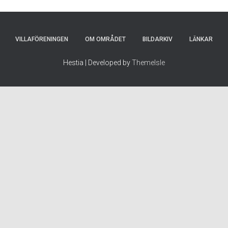
VILLAFÖRENINGEN
OM OMRÅDET
BILDARKIV
LÄNKAR
Hestia | Developed by
ThemeIsle