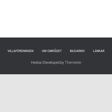
VILLAFÖRENINGEN
OM OMRÅDET
BILDARKIV
LÄNKAR
Hestia | Developed by
ThemeIsle