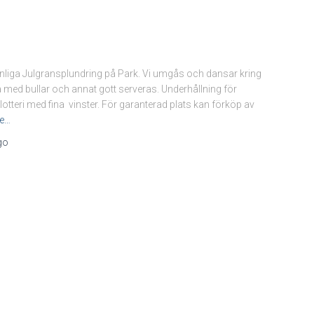
senliga Julgransplundring på Park. Vi umgås och dansar kring
a med bullar och annat gott serveras. Underhållning för
eri med fina vinster. För garanterad plats kan förköp av
e…
go