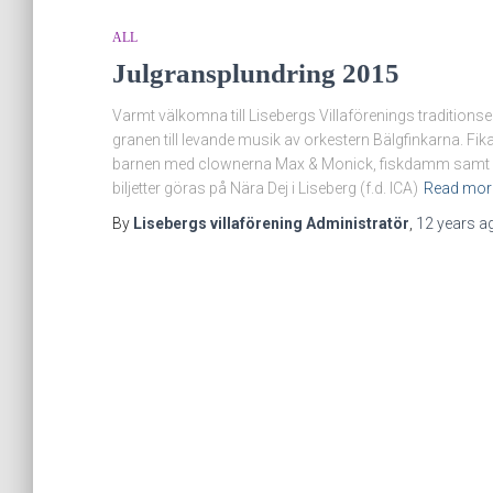
ALL
Julgransplundring 2015
Varmt välkomna till Lisebergs Villaförenings tradition
granen till levande musik av orkestern Bälgfinkarna. Fik
barnen med clownerna Max & Monick, fiskdamm samt lott
biljetter göras på Nära Dej i Liseberg (f.d. ICA)
Read mor
By
Lisebergs villaförening Administratör
,
12 years
a