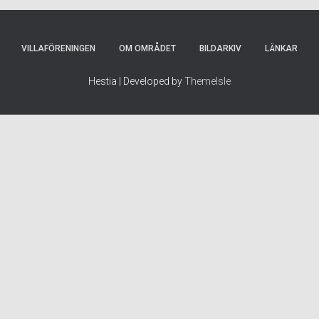
VILLAFÖRENINGEN
OM OMRÅDET
BILDARKIV
LÄNKAR
Hestia | Developed by
ThemeIsle