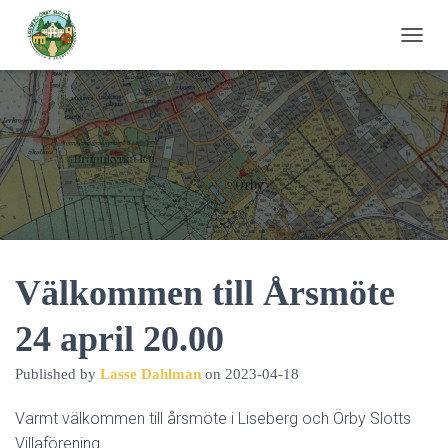
T
O
G
G
L
E
N
A
V
I
G
A
T
Välkommen till Årsmöte
I
O
24 april 20.00
N
Published by
Lasse Dahlman
on
2023-04-18
Varmt välkommen till årsmöte i Liseberg och Örby Slotts
Villaförening.