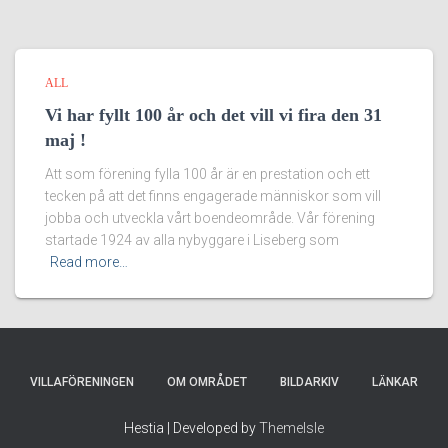
ALL
Vi har fyllt 100 år och det vill vi fira den 31
maj !
Att som förening fylla 100 år är en prestation och ett
tecken på att det finns engagerade människor som vill
jobba och utveckla vårt boendeområde. Vår förening
startade 1924 av alla nybyggare i Liseberg som
Read more…
VILLAFÖRENINGEN
OM OMRÅDET
BILDARKIV
LÄNKAR
Hestia | Developed by
ThemeIsle