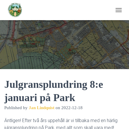
T
O
G
G
L
E
N
A
V
I
G
A
T
Julgransplundring 8:e
I
O
januari på Park
N
Published by
Jan Lindquist
on
2022-12-18
Äntligen! Efter två års uppehåll är vi tillbaka med en härlig
julgransplundring på Park, med allt som skall vara med!